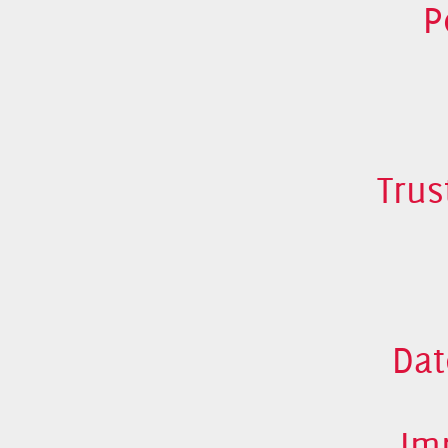
P
Trus
Dat
Im