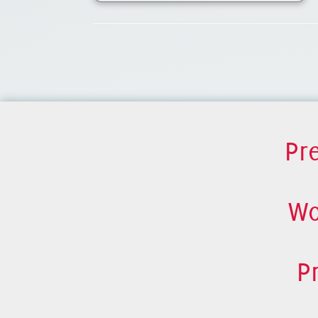
Pr
Wo
P