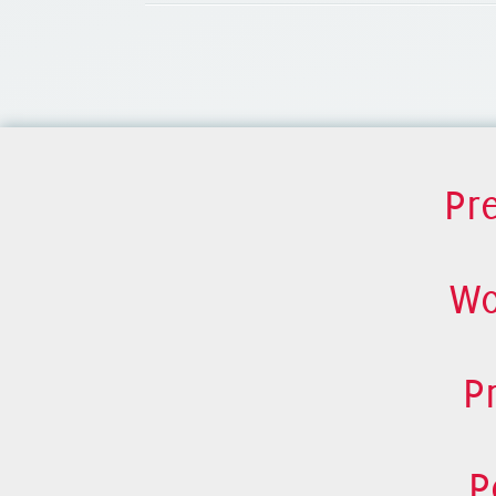
Pr
Wo
P
P