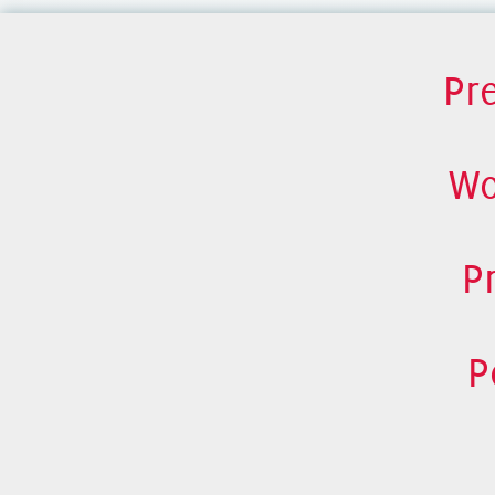
Pr
Wo
P
P