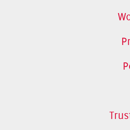
Wo
P
P
Trus