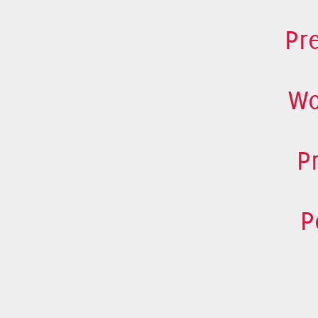
Pr
Wo
P
P