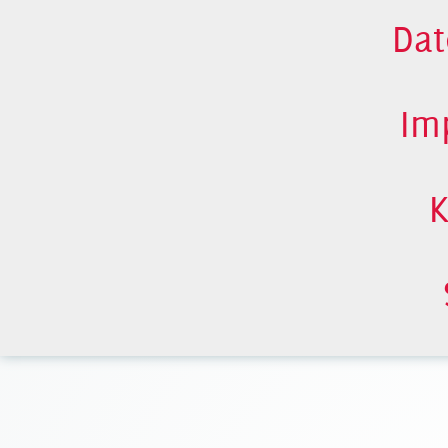
Dat
Im
K