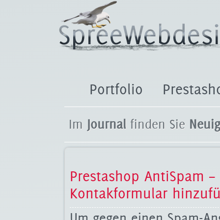
Portfolio
Prestash
Im
Journal
finden Sie
Neuig
Prestashop AntiSpam –
Kontakformular hinzuf
Um gegen einen Spam-Angr