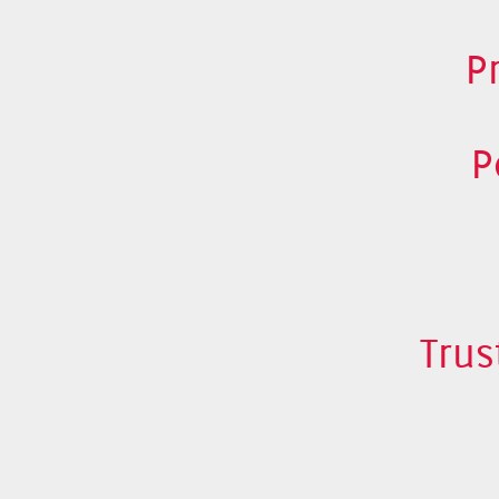
P
P
Trus