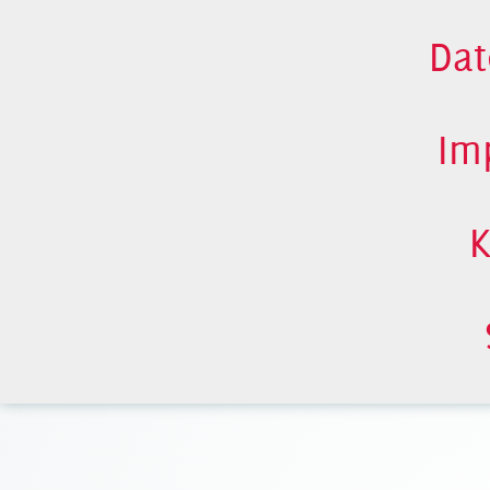
Dat
Im
K