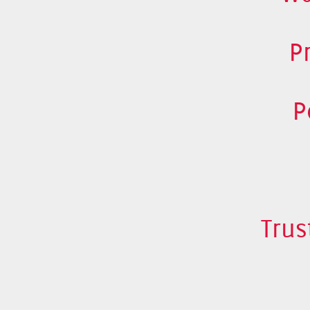
P
P
Trus